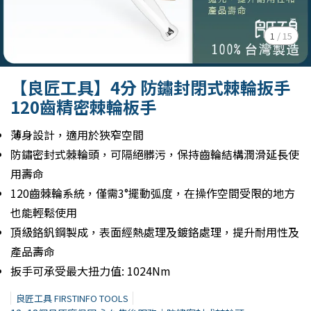
1
/
15
【良匠工具】4分 防鏽封閉式棘輪扳手
120齒精密棘輪板手
薄身設計，適用於狹窄空間
防鏽密封式棘輪頭，可隔絕髒污，保持齒輪結構潤滑延長使
用壽命
120齒棘輪系統，僅需3°擺動弧度，在操作空間受限的地方
也能輕鬆使用
頂級鉻釩鋼製成，表面經熱處理及鍍鉻處理，提升耐用性及
產品壽命
扳手可承受最大扭力值: 1024Nm
良匠工具 FIRSTINFO TOOLS