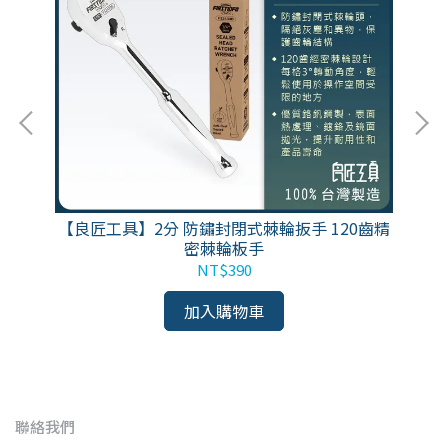
活動
【良匠工具】2分 防鏽封閉式棘輪扳手 120齒精
【
密棘輪板手
NT$390
加入購物車
聯絡我們