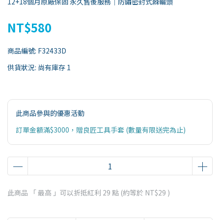
12+18個月原廠保固 永久售後服務｜防鏽密封式棘輪頭
NT$580
商品編號:
F32433D
供貨狀況:
尚有庫存 1
此商品參與的優惠活動
訂單金額滿$3000，贈良匠工具手套 (數量有限送完為止)
此商品 「 最高 」可以折抵紅利
29
點 (約等於
NT$29
)