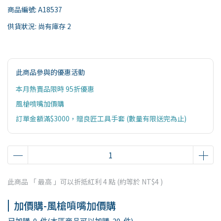
商品編號:
A18537
供貨狀況:
尚有庫存 2
此商品參與的優惠活動
本月熱賣品限時 95折優惠
風槍噴嘴加價購
訂單金額滿$3000，贈良匠工具手套 (數量有限送完為止)
此商品 「 最高 」可以折抵紅利
4
點 (約等於
NT$4
)
加價購-風槍噴嘴加價購
已加購
0
件
(本區商品可以加購
20
件)