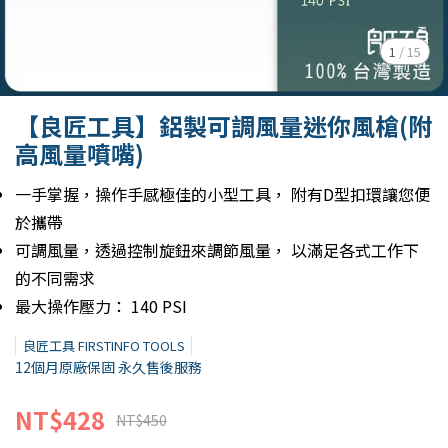
1
/
15
【良匠工具】鋁製可調風量迷你風槍(附
高風量噴嘴)
一手掌握，操作手感極佳的小型工具， 附有D型扣環讓您便
於攜帶
可調風量，透過控制旋鈕來調節風量， 以滿足各式工作下
的不同需求
最大操作壓力： 140 PSI
良匠工具 FIRSTINFO TOOLS
12個月原廠保固 永久售後服務
NT$428
NT$450