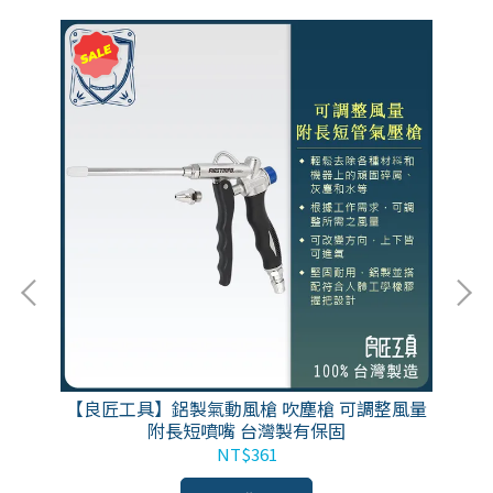
塵槍
【良匠工具】鋁製氣動風槍 吹塵槍 可調整風量
【
保固
附長短噴嘴 台灣製有保固
NT$361