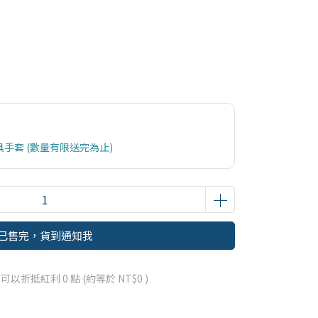
具手套 (數量有限送完為止)
已售完，貨到通知我
 」可以折抵紅利
0
點 (約等於
NT$0
)