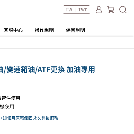
TW ｜ TWD
客服中心
操作說明
保固說明
/變速箱油/ATF更換 加油專用
用
結管件使用
油機使用
2+10個月原廠保固 永久售後服務