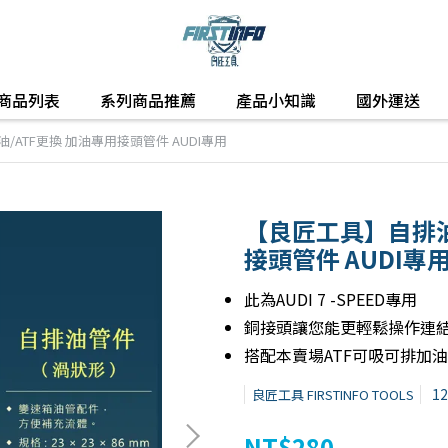
商品列表
系列商品推薦
產品小知識
國外運送
ATF更換 加油專用接頭管件 AUDI專用
【良匠工具】自排油
接頭管件 AUDI專
此為AUDI 7 -SPEED專用
銅接頭讓您能更輕鬆操作連
搭配本賣場ATF可吸可排加
1
良匠工具 FIRSTINFO TOOLS
NT$280