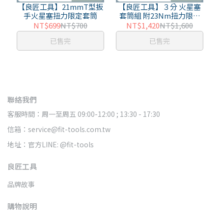
【良匠工具】21mmT型扳
【良匠工具】３分 火星塞
手火星塞扭力限定套筒
套筒組 附23Nm扭力限定
棘輪扳手 萬向接頭 6吋延
NT$699
NT$700
NT$1,420
NT$1,600
長桿 接桿 工具組 台製有保
已售完
已售完
固
聯絡我們
客服時間：周一至周五 09:00-12:00 ; 13:30 - 17:30
信箱：service@fit-tools.com.tw
地址：官方LINE: @fit-tools
良匠工具
品牌故事
購物說明