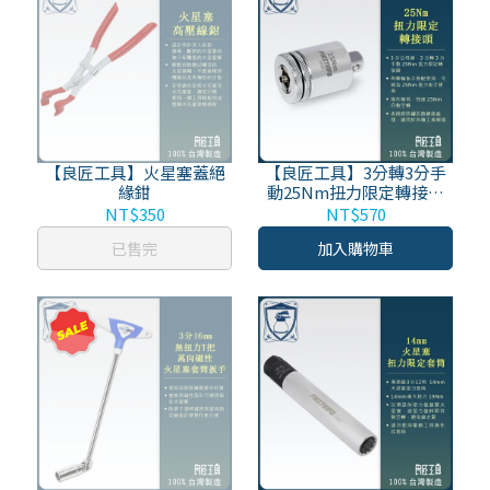
【良匠工具】火星塞蓋絕
【良匠工具】3分轉3分手
緣鉗
動25Nm扭力限定轉接頭
台灣製 有保固 F3216CC
NT$350
NT$570
已售完
加入購物車