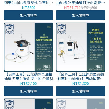
剎車油抽油機 氣壓式 煞車油吸
抽油機 煞車油管附逆止閥 新專
取器 台灣製原廠保固
利型 剎車油吸取換油 台灣製
NT$890
NT$1,710
NT$1,800
加入購物車
加入購物車
【良匠工具】2L氣動煞車油抽
【良匠工具】1.1L經濟型氣動
油機 煞車油管附逆止閥 台灣製
剎車油抽油機+1L自動補充油
瓶 氣壓式 煞車油吸取器 台灣製
NT$2,100
NT$1,320
原廠保固
加入購物車
加入購物車