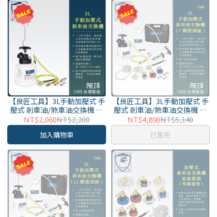
【良匠工具】3L手動加壓式 手
【良匠工具】3L手動加壓式 手
壓式 剎車油/煞車油交換機 離
壓式 剎車油/煞車油交換機 離
合器油交換機
合器油交換機 附接頭組
NT$2,060
NT$2,200
NT$4,890
NT$5,140
A1163HK
加入購物車
已售完