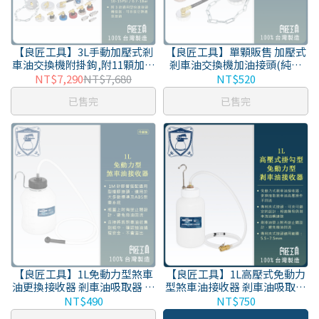
【良匠工具】3L手動加壓式剎
【良匠工具】單顆販售 加壓式
車油交換機附掛鉤,附11顆加油
剎車油交換機加油接頭(純接
蓋+3顆轉接頭組 台灣製 有保固
頭) / A1163HK3-11顆單顆接頭
NT$7,290
NT$7,680
NT$520
A1163HK3
已售完
已售完
【良匠工具】1L免動力型煞車
【良匠工具】1L高壓式免動力
油更換接收器 剎車油吸取器 抽
型煞車油接收器 剎車油吸取器
油機 吸取機 桶身加寬
抽油機 吸取機 附掛勾
NT$490
NT$750