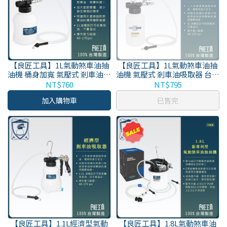
【良匠工具】1L氣動煞車油抽
【良匠工具】1L氣動煞車油抽
油機 桶身加寬 氣壓式 剎車油吸
油機 氣壓式 剎車油吸取器 台灣
取器 台灣製原廠保固
製原廠保固
NT$760
NT$795
加入購物車
已售完
【良匠工具】1.1L經濟型氣動
【良匠工具】1.8L氣動煞車油