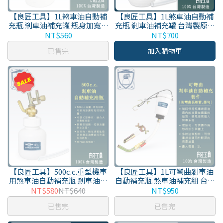
【良匠工具】1L煞車油自動補
【良匠工具】1L煞車油自動補
充瓶 剎車油補充罐 瓶身加寬款
充瓶 剎車油補充罐 台灣製原廠
台灣製原廠保固
保固
NT$560
NT$700
已售完
加入購物車
【良匠工具】500c.c.重型機車
【良匠工具】1L可彎曲剎車油
用煞車油自動補充瓶 剎車油補
自動補充瓶 煞車油補充組 台灣
充罐 台灣製原廠保固
製原廠保固
NT$580
NT$640
NT$950
已售完
已售完