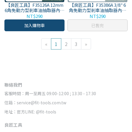
【良匠工具】F35126A 12mm
【良匠工具】F35386A 3/8" 6
6角免動力型剎車油抽取器內附
角免動力型剎車油抽取器內附
逆止閥 純扳手 台灣生產 原廠有
逆止閥 純扳手 台灣生產 原廠有
NT$290
NT$290
保固
保固
加入購物車
已售完
«
1
2
3
»
聯絡我們
客服時間：周一至周五 09:00-12:00 ; 13:30 - 17:30
信箱：service@fit-tools.com.tw
地址：官方LINE: @fit-tools
良匠工具