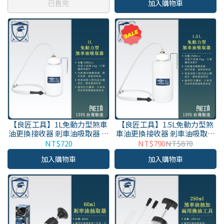
已售完
加入購物車
【良匠工具】1L免動力型煞車
【良匠工具】1.5L免動力型煞
油更換接收器 剎車油吸取器 抽
車油更換接收器 剎車油吸取器
油機 吸取機
抽油機 吸取機
NT$720
NT$790
NT$870
加入購物車
加入購物車