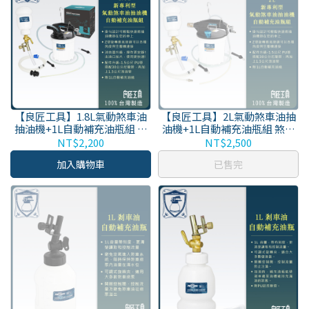
【良匠工具】1.8L氣動煞車油
【良匠工具】2L氣動煞車油抽
抽油機+1L自動補充油瓶組 煞
油機+1L自動補充油瓶組 煞車
車油管附逆止閥 新專利型 剎車
油管附逆止閥 台灣製
NT$2,200
NT$2,500
油吸取換油 台灣製
加入購物車
已售完