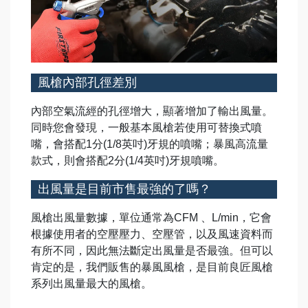
風槍內部孔徑差別
內部空氣流經的孔徑增大，顯著增加了輸出風量。
同時您會發現，一般基本風槍若使用可替換式噴
嘴，會搭配
1
分
(1/8
英吋
)
牙規的噴嘴；暴風高流量
款式，則會搭配
2
分
(1/4
英吋
)
牙規噴嘴。
出風量是目前市售最強的了嗎？
風槍出風量數據，單位通常為
CFM
、
L/min
，它會
根據使用者的空壓壓力、空壓管，以及風速資料而
有所不同，因此無法斷定出風量是否最強。但可以
肯定的是，我們販售的暴風風槍，是目前良匠風槍
系列出風量最大的風槍。