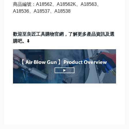
商品編號：
A18562
、
A18562K
、
A18563
、
A18536
、
A18537
、
A18538
歡迎至良匠工具購物官網，了解更多產品資訊及選
購吧。⬇️