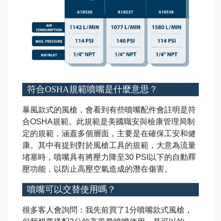
符合OSHA規範噴嘴是什麼意思？
暴風款式的風槍，會看到有些噴嘴配件會註明是符
合
OSHA
規範。此規範是美國職安與檢康管理局制
定的規範，涵蓋多個層面，主要是在確保工安和健
康。其中有提到對於風槍工具的規範，大意為流量
堵塞時，噴嘴具有將壓力降至
30 PSI
以下的自動釋
壓功能，以防止高壓空氣造成的潛在傷害。
噴嘴可以交替使用嗎？
很多客人會詢問：我先前買了
1
分噴嘴款式風槍，