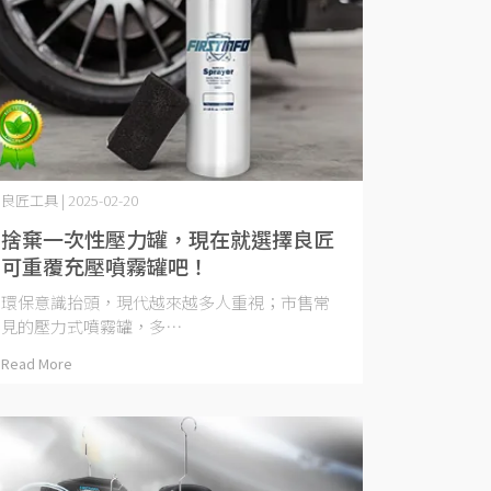
良匠工具 | 2025-02-20
捨棄一次性壓力罐，現在就選擇良匠
可重覆充壓噴霧罐吧！
環保意識抬頭，現代越來越多人重視；市售常
見的壓力式噴霧罐，多⋯
Read More