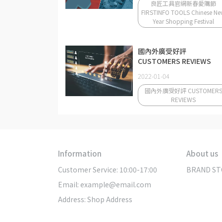
良匠工具官網新春愛購節
FIRSTINFO TOOLS Chinese N
Year Shopping Festival
國內外廣受好評
CUSTOMERS REVIEWS
2022-01-04
國內外廣受好評 CUSTOMER
REVIEWS
Information
About us
Customer Service: 10:00-17:00
BRAND ST
Email: example@email.com
Address: Shop Address