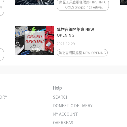
良匠工具官網狂購節 FIRSTINFO
ew
TOOLS Shopping Festival
購物官網開館慶 NEW
OPENING
2021-12-29
S
購物官網開館慶 NEW OPENING
Help
ORY
SEARCH
DOMESTIC DELIVERY
MY ACCOUNT
OVERSEAS