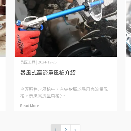
良匠工具 | 2024-12-25
暴風式高流量風槍介紹
良匠販售之風槍中，有幾款屬於暴風高流量風
槍。暴風高流量風槍(⋯
Read More
1
2
»