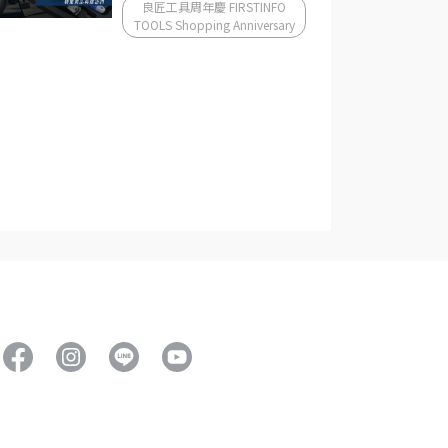
良匠工具周年慶 FIRSTINFO
TOOLS Shopping Anniversary